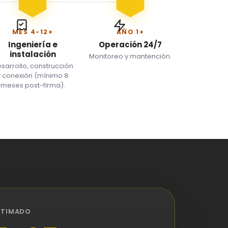
MES 4-12+
AÑO 1+
Ingeniería e
Operación 24/7
instalación
Monitoreo y mantención.
sarrollo, construcción
y conexión (mínimo 8
meses post-firma).
STIMADO