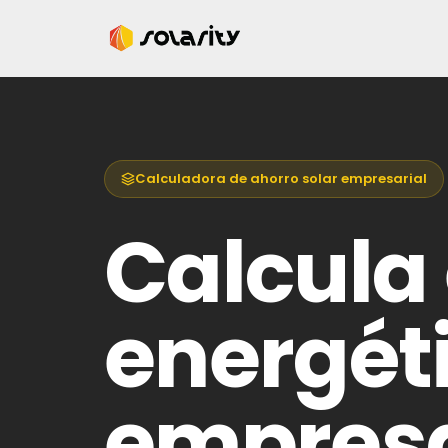
Calculadora de ahorro solar empresarial
Calcula 
energéti
empres