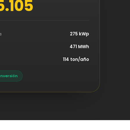
5.105
a
275 kWp
471 MWh
114 ton/año
inversión