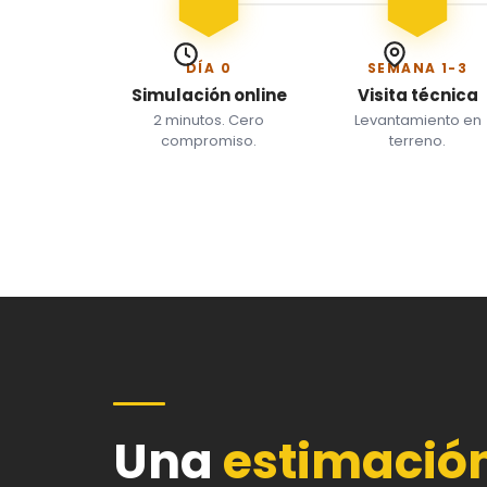
DÍA 0
SEMANA 1-3
Simulación online
Visita técnica
2 minutos. Cero
Levantamiento en
compromiso.
terreno.
Una
estimació