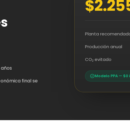
$2.25
es
Planta recomendad
Producción anual
CO₂ evitado
 años
Modelo PPA — $0 
conómica final se