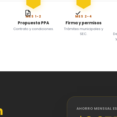
MES 1-2
MES 2-4
Propuesta PPA
Firma y permisos
Contrato y condiciones.
Trámites municipales y
SEC.
De
n
AHORRO MENSUAL E