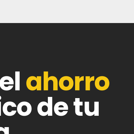
el
ahorro
co de tu
a